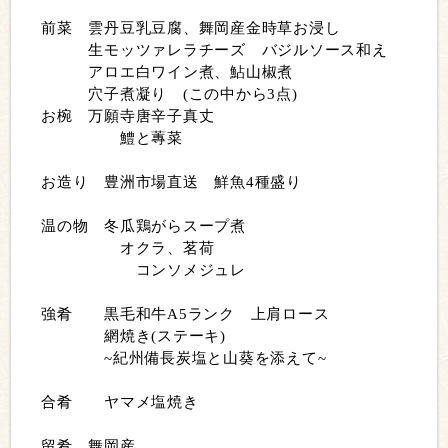
前菜 雲丹豆乳豆腐、舞岡産金時草お浸し
生モッツァレラチーズ バジルソース和え
アロエ白ワイン煮、鮎山椒煮
穴子煮凝り (この中から3点)
お椀 万願寺唐辛子真丈
鱧と蓴菜
お造り 豊洲市場直送 鮮魚4種盛り
温の物 冬瓜鶏がらスープ煮
オクラ、茗荷
コンソメジュレ
強肴 黒毛和牛A5ランク 上肩ロース
網焼き(ステーキ)
~紀州備長炭塩と山葵を添えて~
合肴 ヤマメ塩焼き
留肴 舞岡産