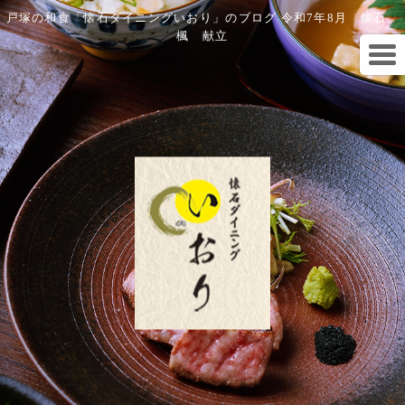
戸塚の和食「懐石ダイニングいおり」のブログ 令和7年8月 懐石
楓 献立