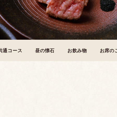
共通コース
昼の懐石
お飲み物
お席の