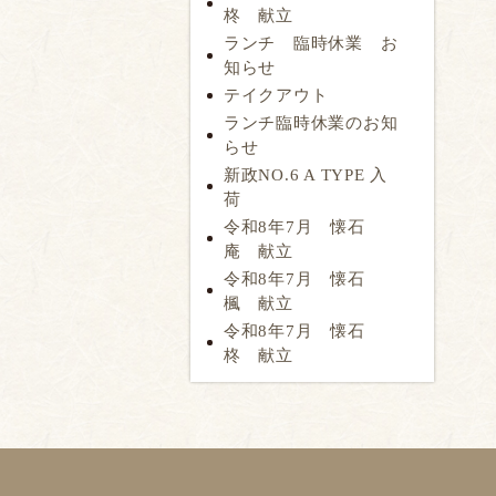
柊 献立
ランチ 臨時休業 お
知らせ
テイクアウト
ランチ臨時休業のお知
らせ
新政NO.6 A TYPE 入
荷
令和8年7月 懐石
庵 献立
令和8年7月 懐石
楓 献立
令和8年7月 懐石
柊 献立