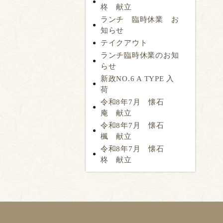
柊 献立
ランチ 臨時休業 お
知らせ
テイクアウト
ランチ臨時休業のお知
らせ
新政NO.6 A TYPE 入
荷
令和8年7月 懐石
庵 献立
令和8年7月 懐石
楓 献立
令和8年7月 懐石
柊 献立