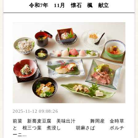
令和7年 11月 懐石 楓 献立
2025-11-12 09:08:26
前菜 新蕎麦豆腐 美味出汁 舞岡産 金時草
と 根三つ葉 煮浸し 胡麻さば ボルチ
ーニ...