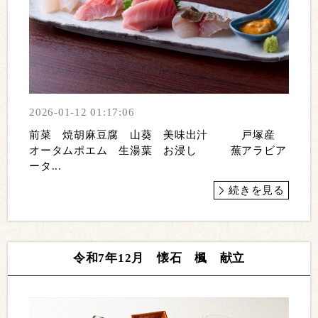
2026-01-12 01:17:06
前菜 焼胡麻豆腐 山葵 美味出汁 戸塚産
オータムポエム 生湯葉 お浸し 蕪アラビア
ータ...
続きを見る
令和7年12月 懐石 楓 献立