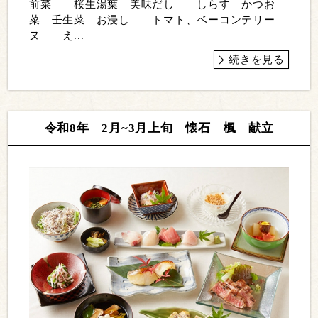
前菜 桜生湯葉 美味だし しらす かつお
菜 壬生菜 お浸し トマト、ベーコンテリー
ヌ え...
続きを見る
令和8年 2月~3月上旬 懐石 楓 献立